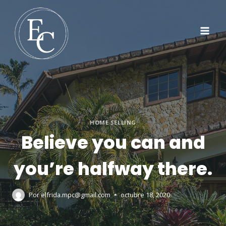
HOME SELLING
Believe you can and
you’re halfway there.
Por
elfrida.mpc@gmail.com
octubre 18, 2020