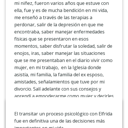
mi niñez, fueron varios años que estuve con
ella, fue y es de mucha bendición en mi vida,
me enseñó a través de las terapias a
perdonar, salir de la depresión en que me
encontraba, saber manejar enfermedades
físicas que se presentaron en esos
momentos, saber disfrutar la soledad, salir de
enojos, iras, saber manejar las situaciones
que se me presentaban en el diario vivir como
mujer, en mi trabajo, en la Iglesia donde
asistía, mi familia, la familia del ex esposo,
amistades, señalamientos que tuve por mi
divorcio. Salí adelante con sus consejos y
aprendí a empoderarme como mujer y decirles
a otras mujeres, que si se puede salir de
cualquier crisis que tengamos, con la ayuda
El transitar un proceso psicológico con Elfrida
divina y sus terapias pude salir adelante. Hoy
fue en definitiva una de las decisiones más
en día me siento libre y recuerdo sus terapias
importantes en mi vida.