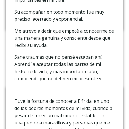
y me ayudan para compartirles a otras
mujeres y la recomiendo como mi Terapeuta.
Su acompañar en todo momento fue muy
preciso, acertado y exponencial.
Me atrevo a decir que empecé a conocerme de
una manera genuina y consciente desde que
recibí su ayuda.
Sané traumas que no pensé estaban ahí.
Aprendí a aceptar todas las partes de mi
historia de vida, y mas importante aún,
comprendí que no definen mi presente y
mucho menos mi futuro.
Elfrida me ayudó a equiparme de
Tuve la fortuna de conocer a Elfrida, en uno
herramientas para ir haciendo mi camino;
de los peores momentos de mi vida, cuando a
actualmente, esa claridad en mi caminar me ha
pesar de tener un matrimonio estable con
llevado a estudiar en el extranjero y ampliar
una persona maravillosa y personas que me
mis horizontes.