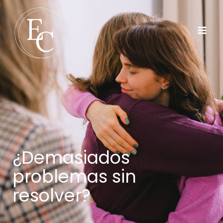
¿Demasiados
problemas sin
resolver
?