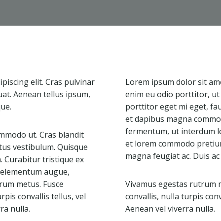
iscing elit. Cras pulvinar
Lorem ipsum dolor sit amet
uat. Aenean tellus ipsum,
enim eu odio porttitor, u
que.
porttitor eget mi eget, fa
et dapibus magna commodo
fermentum, ut interdum l
mmodo ut. Cras blandit
et lorem commodo pretium.
tus vestibulum. Quisque
magna feugiat ac. Duis ac
Curabitur tristique ex
ac elementum augue,
utrum metus. Fusce
Vivamus egestas rutrum me
rpis convallis tellus, vel
convallis, nulla turpis conv
ra nulla.
Aenean vel viverra nulla.